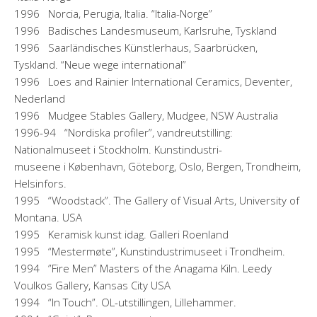
1996 Norcia, Perugia, Italia. “Italia-Norge”
1996 Badisches Landesmuseum, Karlsruhe, Tyskland
1996 Saarländisches Künstlerhaus, Saarbrücken,
Tyskland. “Neue wege international”
1996 Loes and Rainier International Ceramics, Deventer,
Nederland
1996 Mudgee Stables Gallery, Mudgee, NSW Australia
1996-94 “Nordiska profiler”, vandreutstilling:
Nationalmuseet i Stockholm. Kunstindustri-
museene i København, Göteborg, Oslo, Bergen, Trondheim,
Helsinfors.
1995 “Woodstack”. The Gallery of Visual Arts, University of
Montana. USA
1995 Keramisk kunst idag. Galleri Roenland
1995 “Mestermøte”, Kunstindustrimuseet i Trondheim.
1994 ”Fire Men” Masters of the Anagama Kiln. Leedy
Voulkos Gallery, Kansas City USA
1994 “In Touch”. OL-utstillingen, Lillehammer.