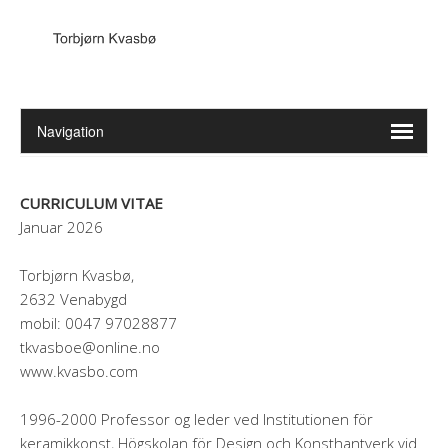
CURRICULUM VITAE
Januar 2026
Torbjørn Kvasbø,
2632 Venabygd
mobil: 0047 97028877
tkvasboe@online.no
www.kvasbo.com
1996-2000 Professor og leder ved Institutionen för
keramikkonst, Högskolan för Design och Konsthantverk vid