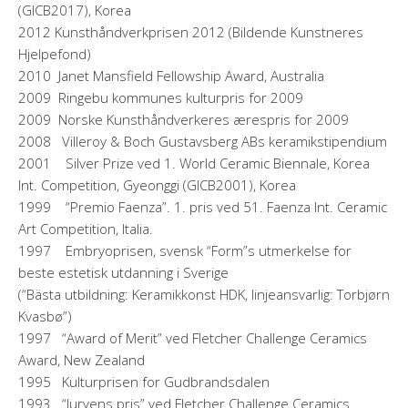
(GICB2017), Korea
2012 Kunsthåndverkprisen 2012 (Bildende Kunstneres
Hjelpefond)
2010 Janet Mansfield Fellowship Award, Australia
2009 Ringebu kommunes kulturpris for 2009
2009 Norske Kunsthåndverkeres ærespris for 2009
2008 Villeroy & Boch Gustavsberg ABs keramikstipendium
2001 Silver Prize ved 1. World Ceramic Biennale, Korea
Int. Competition, Gyeonggi (GICB2001), Korea
1999 “Premio Faenza”. 1. pris ved 51. Faenza Int. Ceramic
Art Competition, Italia.
1997 Embryoprisen, svensk “Form”s utmerkelse for
beste estetisk utdanning i Sverige
(“Bästa utbildning: Keramikkonst HDK, linjeansvarlig: Torbjørn
Kvasbø”)
1997 “Award of Merit” ved Fletcher Challenge Ceramics
Award, New Zealand
1995 Kulturprisen for Gudbrandsdalen
1993 “Juryens pris” ved Fletcher Challenge Ceramics