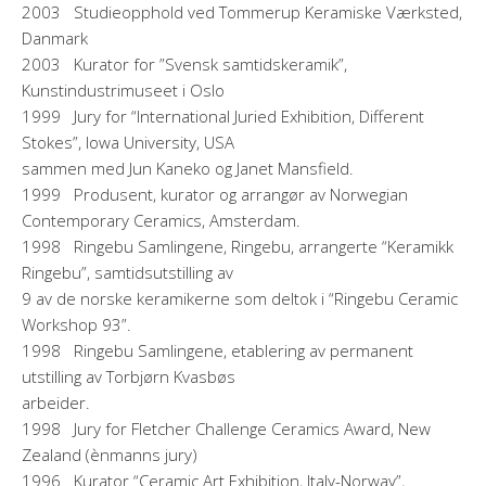
2003 Studieopphold ved Tommerup Keramiske Værksted,
Danmark
2003 Kurator for ”Svensk samtidskeramik”,
Kunstindustrimuseet i Oslo
1999 Jury for “International Juried Exhibition, Different
Stokes”, Iowa University, USA
sammen med Jun Kaneko og Janet Mansfield.
1999 Produsent, kurator og arrangør av Norwegian
Contemporary Ceramics, Amsterdam.
1998 Ringebu Samlingene, Ringebu, arrangerte “Keramikk
Ringebu”, samtidsutstilling av
9 av de norske keramikerne som deltok i “Ringebu Ceramic
Workshop 93”.
1998 Ringebu Samlingene, etablering av permanent
utstilling av Torbjørn Kvasbøs
arbeider.
1998 Jury for Fletcher Challenge Ceramics Award, New
Zealand (ènmanns jury)
1996 Kurator “Ceramic Art Exhibition, Italy-Norway”,