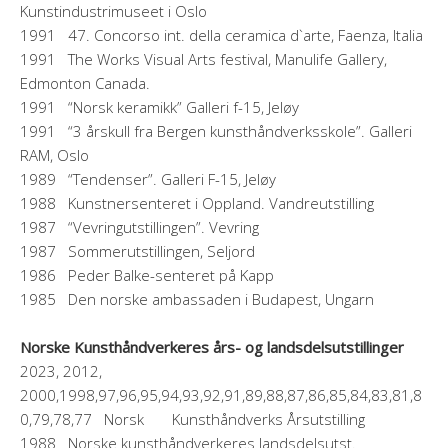
Kunstindustrimuseet i Oslo
1991 47. Concorso int. della ceramica d`arte, Faenza, Italia
1991 The Works Visual Arts festival, Manulife Gallery,
Edmonton Canada.
1991 “Norsk keramikk” Galleri f-15, Jeløy
1991 “3 årskull fra Bergen kunsthåndverksskole”. Galleri
RAM, Oslo
1989 “Tendenser”. Galleri F-15, Jeløy
1988 Kunstnersenteret i Oppland. Vandreutstilling
1987 “Vevringutstillingen”. Vevring
1987 Sommerutstillingen, Seljord
1986 Peder Balke-senteret på Kapp
1985 Den norske ambassaden i Budapest, Ungarn
Norske Kunsthåndverkeres års- og landsdelsutstillinger
2023, 2012,
2000,1998,97,96,95,94,93,92,91,89,88,87,86,85,84,83,81,8
0,79,78,77 Norsk Kunsthåndverks Årsutstilling
1988 Norske kunsthåndverkeres landsdelsutst.