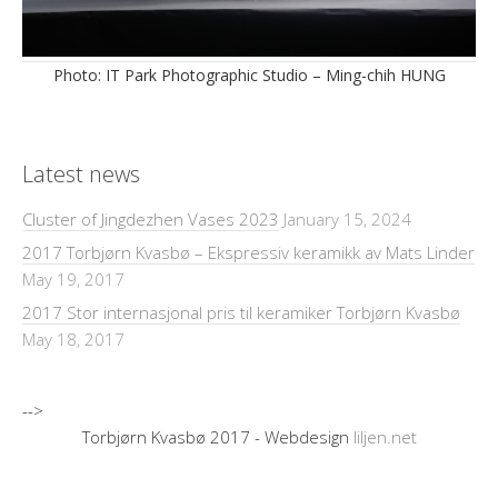
Photo: IT Park Photographic Studio – Ming-chih HUNG
Latest news
Cluster of Jingdezhen Vases 2023
January 15, 2024
2017 Torbjørn Kvasbø – Ekspressiv keramikk av Mats Linder
May 19, 2017
2017 Stor internasjonal pris til keramiker Torbjørn Kvasbø
May 18, 2017
-->
Torbjørn Kvasbø 2017 - Webdesign
liljen.net