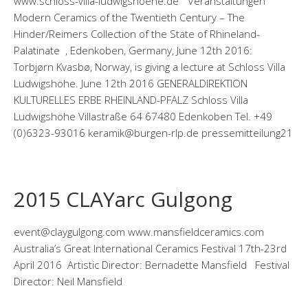
www.schloss-villa-ludwigshoehe.de ” Veranstaltungen”
Modern Ceramics of the Twentieth Century – The
Hinder/Reimers Collection of the State of Rhineland-
Palatinate , Edenkoben, Germany, June 12th 2016:
Torbjørn Kvasbø, Norway, is giving a lecture at Schloss Villa
Ludwigshöhe. June 12th 2016 GENERALDIREKTION
KULTURELLES ERBE RHEINLAND-PFALZ Schloss Villa
Ludwigshöhe Villastraße 64 67480 Edenkoben Tel. +49
(0)6323-93016 keramik@burgen-rlp.de pressemitteilung21
2015 CLAYarc Gulgong
event@claygulgong.com www.mansfieldceramics.com
Australia’s Great International Ceramics Festival 17th-23rd
April 2016 Artistic Director: Bernadette Mansfield Festival
Director: Neil Mansfield